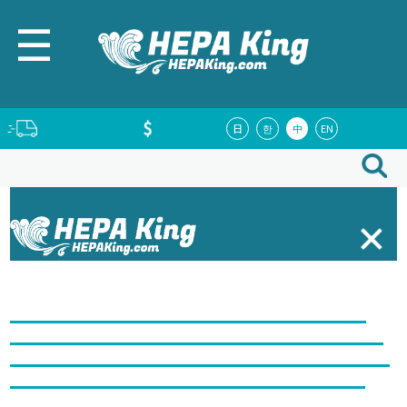
☰
日
한
中
EN
車用濾網
水撥
Helix Flex Mount
Compose Series
全部
Tesla Model 3/Y
3分頻喇叭
2分頻喇叭
Subwoofer
高音喇
叭
中音喇叭
中低音喇叭
全頻喇叭
6聲道 DSP
8聲道 DSP
10
聲道 DSP
12聲道 DSP
16聲道 DSP
SB Acoustics
Hertz
Alpine
Focal
Helix
Recoil
Morel
Nakamichi
6通道功放
4通